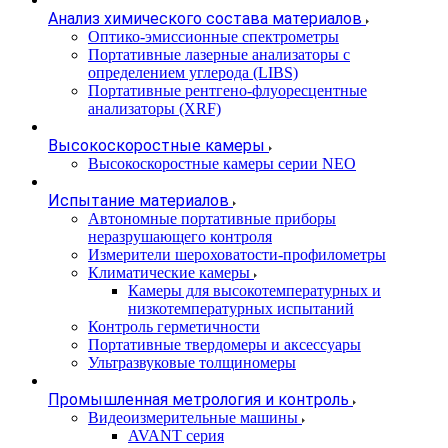
Анализ химического состава материалов
Оптико-эмиссионные спектрометры
Портативные лазерные анализаторы с
определением углерода (LIBS)
Портативные рентгено-флуоресцентные
анализаторы (XRF)
Высокоскоростные камеры
Высокоскоростные камеры серии NEO
Испытание материалов
Автономные портативные приборы
неразрушающего контроля
Измерители шероховатости-профилометры
Климатические камеры
Камеры для высокотемпературных и
низкотемпературных испытаний
Контроль герметичности
Портативные твердомеры и аксессуары
Ультразвуковые толщиномеры
Промышленная метрология и контроль
Видеоизмерительные машины
AVANT серия