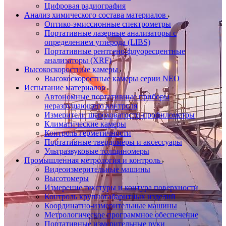
Цифровая радиография
Анализ химического состава материалов
Оптико-эмиссионные спектрометры
Портативные лазерные анализаторы с
определением углерода (LIBS)
Портативные рентгено-флуоресцентные
анализаторы (XRF)
Высокоскоростные камеры
Высокоскоростные камеры серии NEO
Испытание материалов
Автономные портативные приборы
неразрушающего контроля
Измерители шероховатости-профилометры
Климатические камеры
Контроль герметичности
Портативные твердомеры и аксессуары
Ультразвуковые толщиномеры
Промышленная метрология и контроль
Видеоизмерительные машины
Высотомеры
Измерение текстуры и контура поверхности
Контроль крупногабаритных изделий
Координатно-измерительные машины
Метрологическое программное обеспечение
Портативные измерительные руки