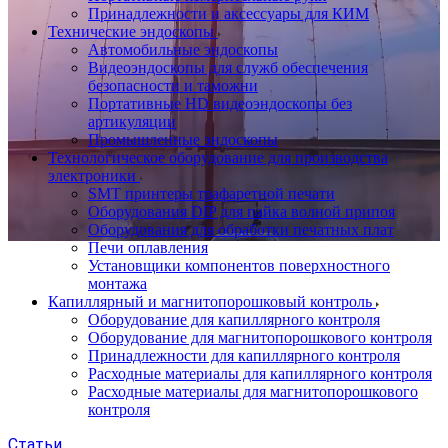
Принадлежности и аксессуары для КИМ
Технические эндоскопы
Автомобильные эндоскопы
Видеоэндоскопы для служб обеспечения
безопасности и таможни
Портативные HD видеоэндоскопы без
артикуляции
Промышленные эндоскопы
Технологическое оборудование для производства
электроники
SMT принтеры трафаретной печати
Оборудования DIP для пайка волной припоя
Оборудования для обработки печатных плат
Печи оплавления
Установщики компонентов поверхностного
монтажа
Капиллярный и магнитопорошковый контроль
Оборудование для капиллярного контроля
Оборудование для магнитопорошкового контроля
Принадлежности для капиллярного контроля
Расходные материалы для капиллярного контроля
Расходные материалы для магнитопорошкового
контроля
Статьи